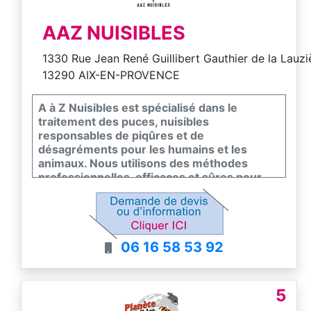
AAZ NUISIBLES
1330 Rue Jean René Guillibert Gauthier de la Lauzi
13290 AIX-EN-PROVENCE
A à Z Nuisibles est spécialisé dans le
traitement des puces, nuisibles
responsables de piqûres et de
désagréments pour les humains et les
animaux. Nous utilisons des méthodes
professionnelles, efficaces et sûres pour
éradiquer les infestations et prévenir leur
réapparition. Notre objectif : protéger votre
famille, vos animaux et vos espaces tout en
garantissant un environnement sain et
06 16 58 53 92
sécurisé.
5