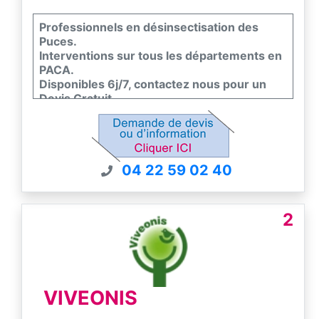
Professionnels en désinsectisation des
Puces.
Interventions sur tous les départements en
PACA.
Disponibles 6j/7, contactez nous pour un
Devis Gratuit.
Toutes nos interventions sont garanties.
La société DKM Experts est certifiée en
conformité avec la norme EN 16636, seul
standard européen de qualité dans la lutte
04 22 59 02 40
contre les nuisibles.
2
VIVEONIS