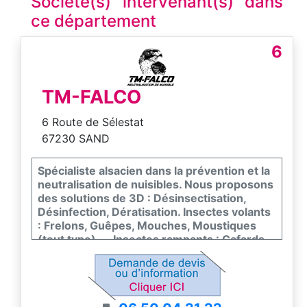
Société(s) intervenant(s) dans
ce département
6
TM-FALCO
6 Route de Sélestat
67230 SAND
Spécialiste alsacien dans la prévention et la
neutralisation de nuisibles. Nous proposons
des solutions de 3D : Désinsectisation,
Désinfection, Dératisation. Insectes volants
: Frelons, Guêpes, Mouches, Moustiques
(tout type) …. Insectes rampants : Cafards,
Blattes, Fourmis, Puces …. Rongeurs : Rats,
Souris, Mulots, Surmulots ... Résultat garanti
: certification délivrée par le Ministère de la
transition écologique et de la cohésion des