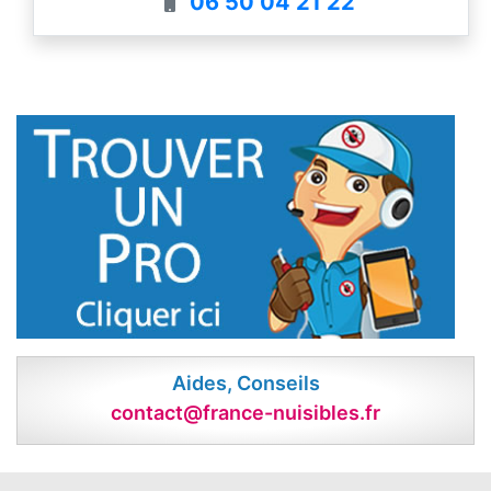
06 50 04 21 22
territoires (Certibiocide). Utilisation de
produits agréés pour une totale efficacité
tout en préservant l’écosystème. Vous êtes
victime d’une infestation ? N'attendez plus
et contactez-nous rapidement afin que l’on
intervienne dans les meilleurs délais. Devis
& Conseils Gratuits ! Tarifs clairs.
Aides, Conseils
contact@france-nuisibles.fr