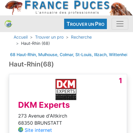
T
P
ROUVER UN
RO
Accueil
Trouver un pro
Recherche
Haut-Rhin (68)
68 Haut-Rhin, Mulhouse, Colmar, St-Louis, Illzach, Wittenheim, Ri
Haut-Rhin(68)
1
DKM Experts
273 Avenue d'Altkirch
68350 BRUNSTATT
Site internet