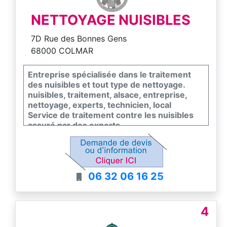
NETTOYAGE NUISIBLES
7D Rue des Bonnes Gens
68000 COLMAR
Entreprise spécialisée dans le traitement
des nuisibles et tout type de nettoyage.
nuisibles, traitement, alsace, entreprise,
nettoyage, experts, technicien, local
Service de traitement contre les nuisibles
assuré par des experts
Spécialiste de la dératisation dans le Grand-
Est : traitements adaptés et discrets pour
particuliers et professionnels.
Il existe toujours une solution pour éliminer
06 32 06 16 25
les nuisibles, mais chaque situation est
particulière ! Si vous avez remarqué la
présence de nuisibles dans votre domicile
ou votre entreprise, les experts en
4
traitement anti-nuisibles choisis par
Nettoyage Nuisibles sont prêts à vous aider,