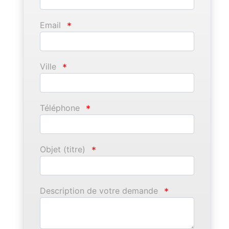
Email
*
Ville
*
Téléphone
*
Objet (titre)
*
Description de votre demande
*