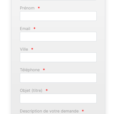
Prénom
*
Email
*
Ville
*
Téléphone
*
Objet (titre)
*
Description de votre demande
*