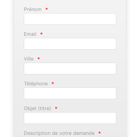
Prénom
*
Email
*
Ville
*
Téléphone
*
Objet (titre)
*
Description de votre demande
*