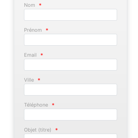
Nom
*
Prénom
*
Email
*
Ville
*
Téléphone
*
Objet (titre)
*