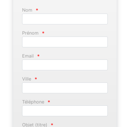
Nom
*
Prénom
*
Email
*
Ville
*
Téléphone
*
Objet (titre)
*