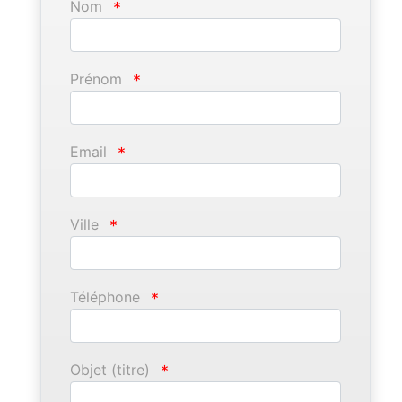
Nom
*
Prénom
*
Email
*
Ville
*
Téléphone
*
Objet (titre)
*